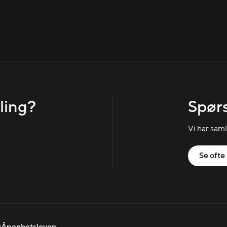
ling?
Spørs
Vi har sam
Se ofte 
r
Åpenhetsloven