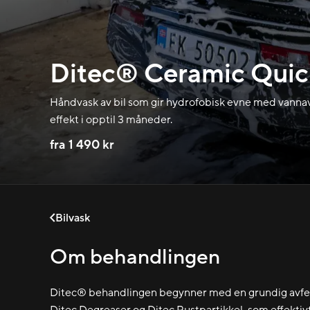
Ditec® Ceramic Quic
Håndvask av bil som gir hydrofobisk evne med vann
effekt i opptil 3 måneder.
fra 1 490 kr
Bilvask
Om behandlingen
Ditec® behandlingen begynner med en grundig avfett
Ditec Degreaser og Ditec Rustpartikkel, som effektivt 