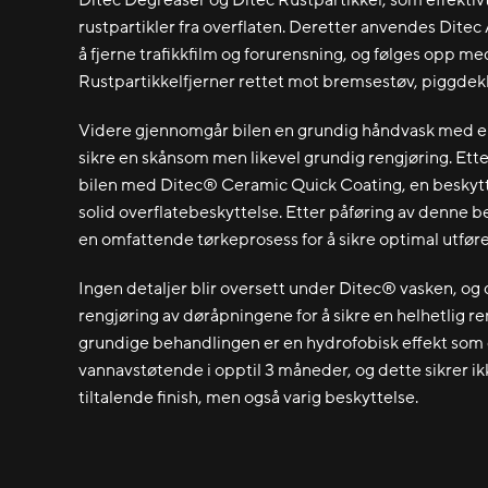
rustpartikler fra overflaten. Deretter anvendes Ditec
å fjerne trafikkfilm og forurensning, og følges opp me
Rustpartikkelfjerner rettet mot bremsestøv, piggdekk
Videre gjennomgår bilen en grundig håndvask med e
sikre en skånsom men likevel grundig rengjøring. Et
bilen med Ditec® Ceramic Quick Coating, en beskyt
solid overflatebeskyttelse. Etter påføring av denne
en omfattende tørkeprosess for å sikre optimal utføre
Ingen detaljer blir oversett under Ditec® vasken, og
rengjøring av døråpningene for å sikre en helhetlig r
grundige behandlingen er en hydrofobisk effekt som g
vannavstøtende i opptil 3 måneder, og dette sikrer ik
tiltalende finish, men også varig beskyttelse.