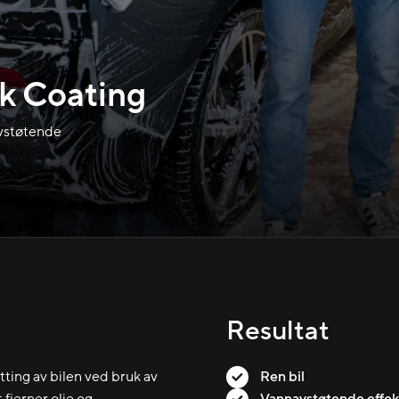
k Coating
avstøtende
Resultat
ing av bilen ved bruk av
Ren bil
fjerner olje og
Vannavstøtende effek