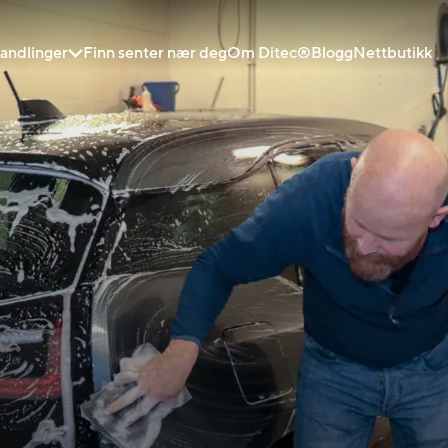
andlinger
Finn senter nær deg
Om Ditec®
Blogg
Nettbutikk