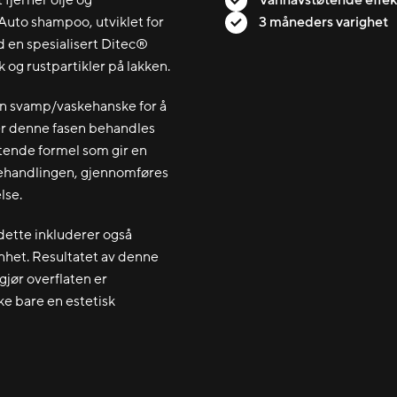
 Auto shampoo, utviklet for
3 måneders varighet
d en spesialisert Ditec®
 og rustpartikler på lakken.
n svamp/vaskehanske for å
ter denne fasen behandles
tende formel som gir en
 behandlingen, gjennomføres
lse.
 dette inkluderer også
enhet. Resultatet av denne
jør overflaten er
ke bare en estetisk