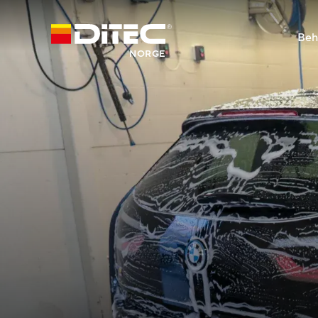
Beh
NORGE