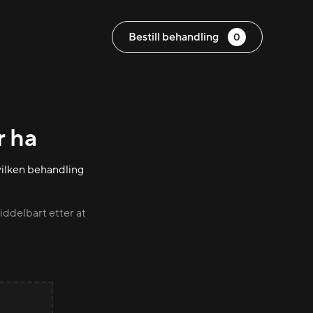
Bestill behandling
0
r ha
hvilken behandling
iddelbart etter at