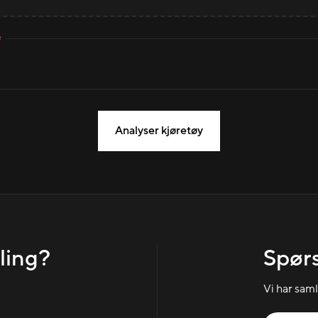
*
Analyser kjøretøy
ling?
Spørs
Vi har sam